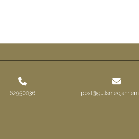
62950036
post@gullsmedjannema