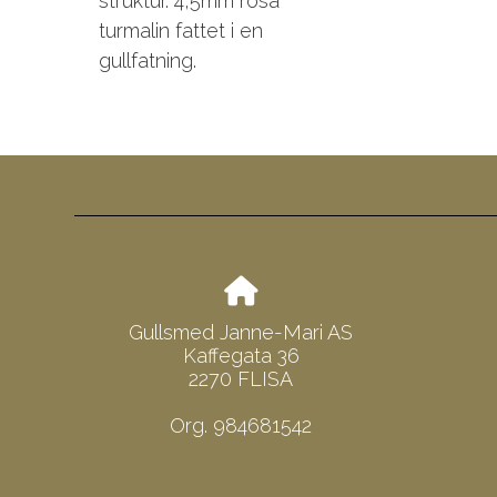
struktur. 4,5mm rosa
turmalin fattet i en
gullfatning.
Gullsmed Janne-Mari AS
Kaffegata 36
2270 FLISA
Org. 984681542