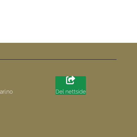
ri.no
Del nettside