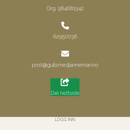
Org. 984681542
62950036
post@gullsmedjannemari.no
Del nettside
LOGG INN