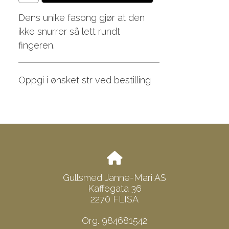
Dens unike fasong gjør at den
ikke snurrer så lett rundt
fingeren.
Oppgi i ønsket str ved bestilling
Gullsmed Janne-Mari AS
Kaffegata 36
2270 FLISA
Org. 984681542