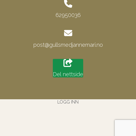
62950036
post@gullsmedjannemari.no
Del nettside
LOGG INN