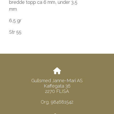
bredde topp ca 6 mm, under 3,5
mm
6,5 gr
Str 55
Gullsmed Janne-Mari AS
Kaffegata 36
2270 FLISA
Org. 984681542