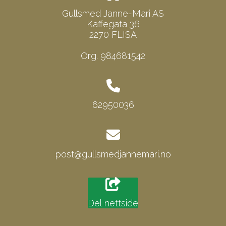
Gullsmed Janne-Mari AS
Kaffegata 36
2270 FLISA
Org. 984681542
62950036
post@gullsmedjannemari.no
Del nettside