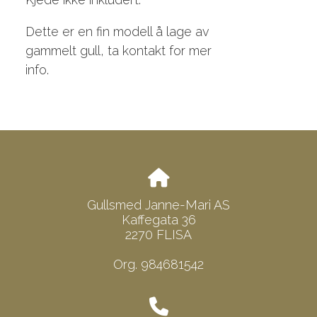
Dette er en fin modell å lage av
gammelt gull, ta kontakt for mer
info.
Gullsmed Janne-Mari AS
Kaffegata 36
2270 FLISA
Org. 984681542