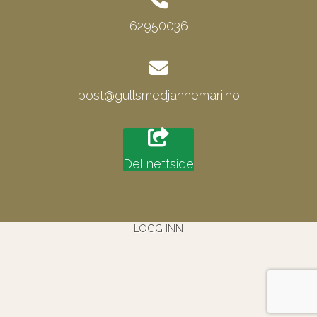
62950036
post@gullsmedjannemari.no
Del nettside
LOGG INN