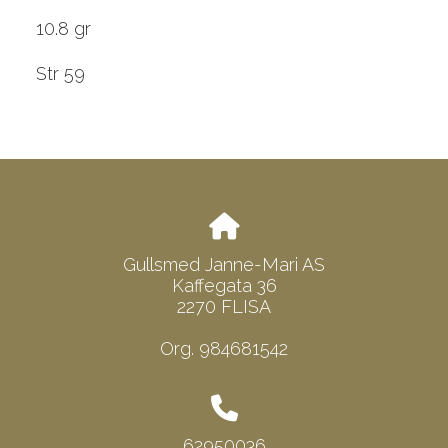
10.8 gr
Str 59
Gullsmed Janne-Mari AS
Kaffegata 36
2270 FLISA
Org. 984681542
62950036