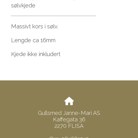
sølvkjede
Massivt kors i sølv.
Lengde ca 16mm
Kjede ikke inkludert
Gullsmed Janne-Mari AS
Kaffegata 36
2270 FLISA