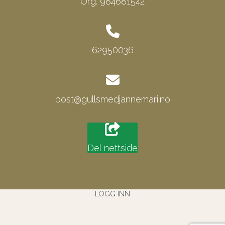
Org. 984681542
62950036
post@gullsmedjannemari.no
Del nettside
LOGG INN