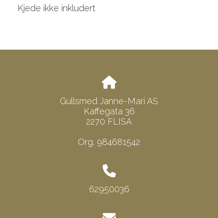
Kjede ikke inkludert
Gullsmed Janne-Mari AS
Kaffegata 36
2270 FLISA
Org. 984681542
62950036