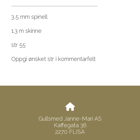
3,5 mm spinell
1.3 m skinne
str 55
Oppgi ønsket str i kommentarfelt
Gullsmed Janne-Mari AS
Kaffegata 36
2270 FLISA