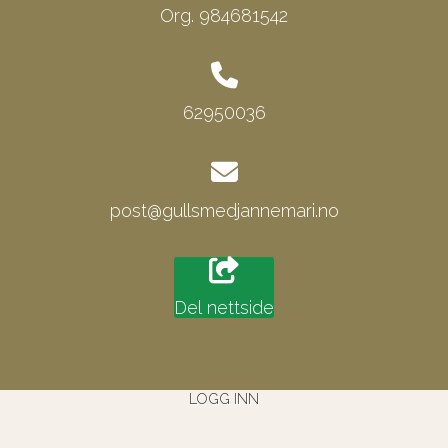
Org. 984681542
62950036
post@gullsmedjannemari.no
Del nettside
LOGG INN