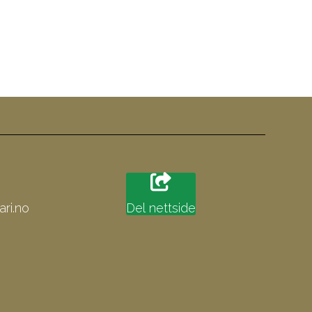
ri.no
Del nettside