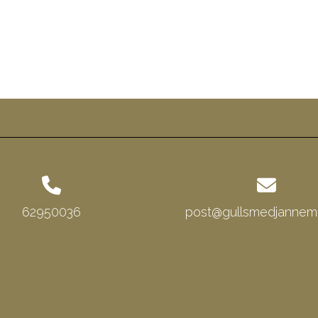
62950036
post@gullsmedjannema