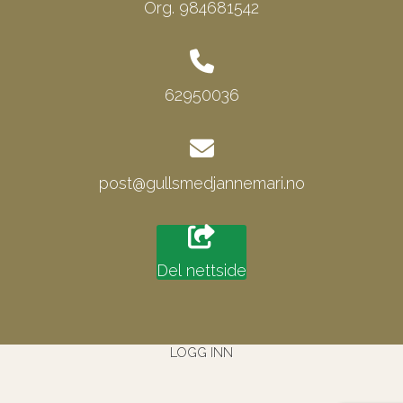
Org. 984681542
62950036
post@gullsmedjannemari.no
Del nettside
LOGG INN