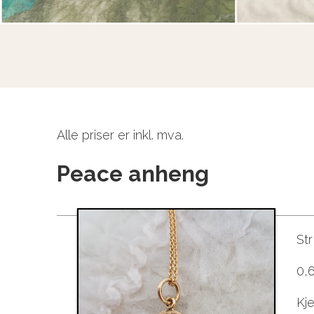
Alle priser er inkl. mva.
Peace anheng
St
0,6
Kje