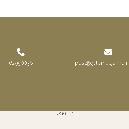
62950036
post@gullsmedjannema
LOGG INN