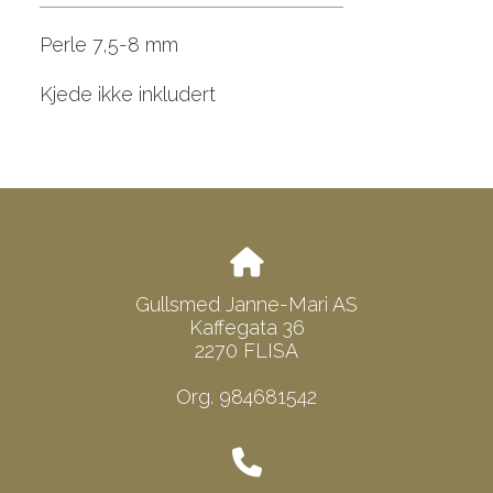
Perle 7,5-8 mm
Kjede ikke inkludert
Gullsmed Janne-Mari AS
Kaffegata 36
2270 FLISA
Org. 984681542