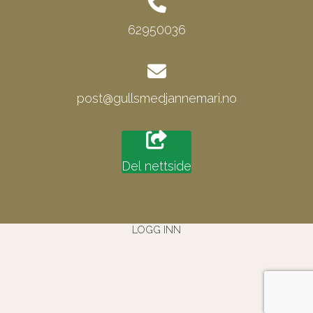
62950036
post@gullsmedjannemari.no
Del nettside
LOGG INN