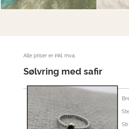
Alle priser er inkl. mva.
Sølvring med safir
Br
St
St