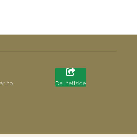
ri.no
Del nettside