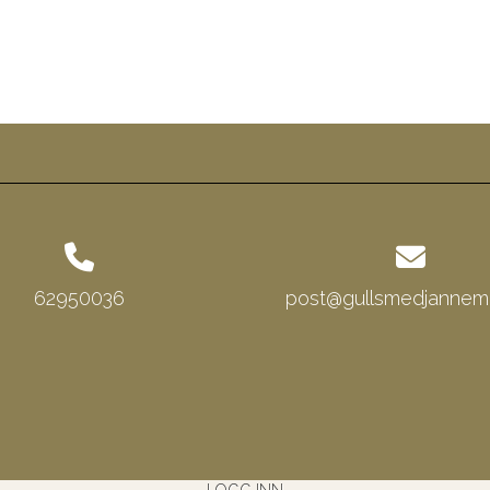
62950036
post@gullsmedjannema
LOGG INN