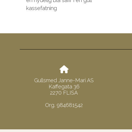
en nydelig blå safir i en gull
kassefatning
Gullsmed Janne-Mari AS
Kaffegata 36
2270 FLISA
Org. 984681542