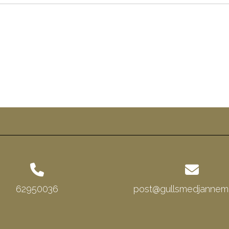
62950036
post@gullsmedjannema