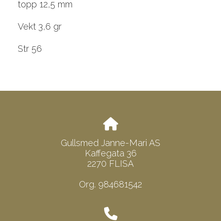
topp 12,5 mm
Vekt 3,6 gr
Str 56
Gullsmed Janne-Mari AS
Kaffegata 36
2270 FLISA
Org. 984681542