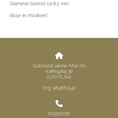
Diameter blomst ca 8.5 mm
disse er rhodinert
Gullsmed Janne-Mari AS
Kaffegata 36
2270 FLISA
Org. 984681542
62950036