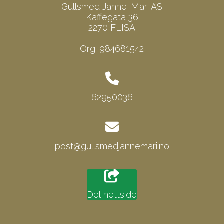
Gullsmed Janne-Mari AS
Kaffegata 36
2270 FLISA
Org. 984681542
62950036
post@gullsmedjannemari.no
Del nettside